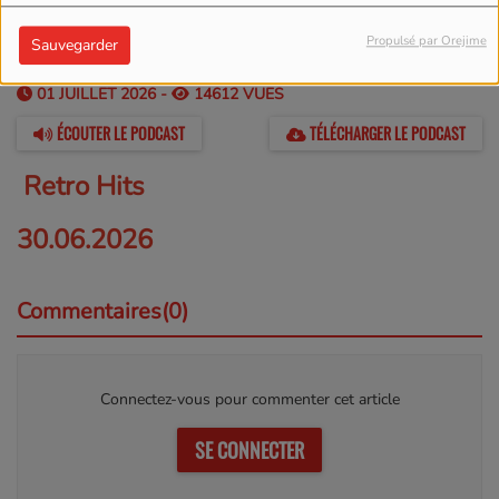
Propulsé par Orejime
Sauvegarder
01 JUILLET 2026 -
14612 VUES
ÉCOUTER LE PODCAST
TÉLÉCHARGER LE PODCAST
Retro Hits
30.06.2026
Commentaires(0)
Connectez-vous pour commenter cet article
SE CONNECTER