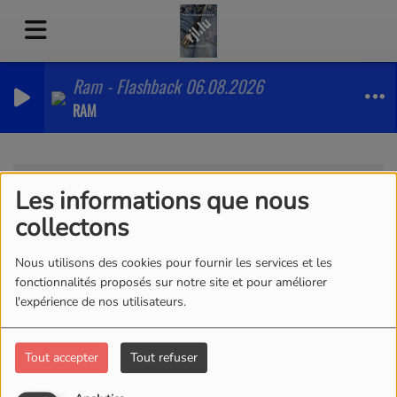
Ram - Flashback 06.08.2026
RAM
Artistes
RSS
Les informations que nous
Artistes
collectons
Nous utilisons des cookies pour fournir les services et les
fonctionnalités proposés sur notre site et pour améliorer
l'expérience de nos utilisateurs.
Tous
0-9
A
B
C
D
E
F
G
H
I
J
K
L
M
N
O
P
Q
R
S
T
U
V
W
Tout accepter
Tout refuser
X
Y
Z