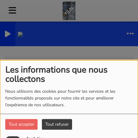
Glitter Dre
ALEX PARKER
Artistes
RSS
Les informations que nous
Artistes
collectons
Nous utilisons des cookies pour fournir les services et les
fonctionnalités proposés sur notre site et pour améliorer
l'expérience de nos utilisateurs.
Tous
0-9
A
B
C
D
E
F
G
H
I
J
K
L
M
N
O
P
Q
R
S
T
U
V
W
Tout accepter
Tout refuser
X
Y
Z