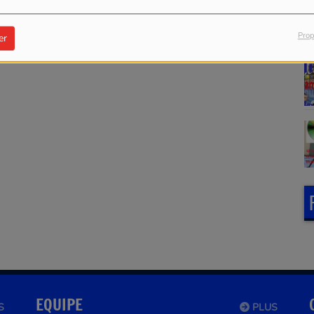
Prop
er
EQUIPE
S
PLUS