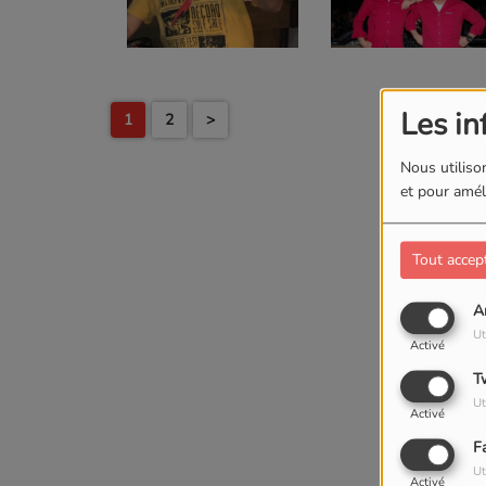
Les in
1
2
>
Nous utilison
et pour améli
Tout accep
A
Ut
Activé
T
Ut
Activé
F
Ut
Activé