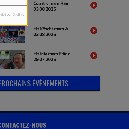
Country mam Ram
03.08.2026
ulsé par Orejime
Hit Këscht mam Al
03.08.2026
Hit Mix mam Fränz
29.07.2026
PROCHAINS ÉVÈNEMENTS
CONTACTEZ-NOUS