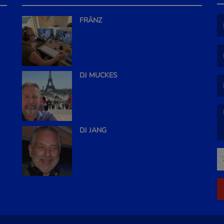
FRÄNZ
(L
(L
DJ MUCKES
DJ JANG
(L