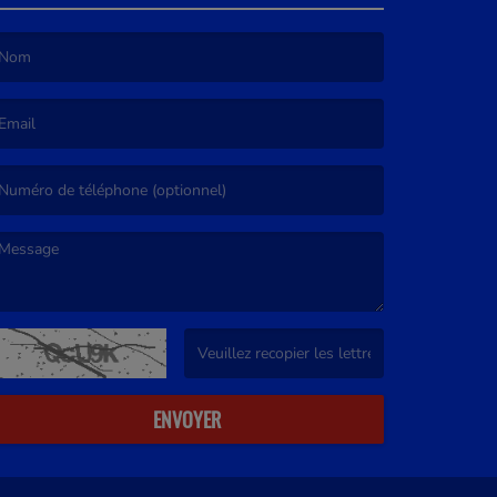
e nom est obligatoire. )
’email est obligatoire. )
e message est obligatoire. )
(Captcha invalide. )
ENVOYER