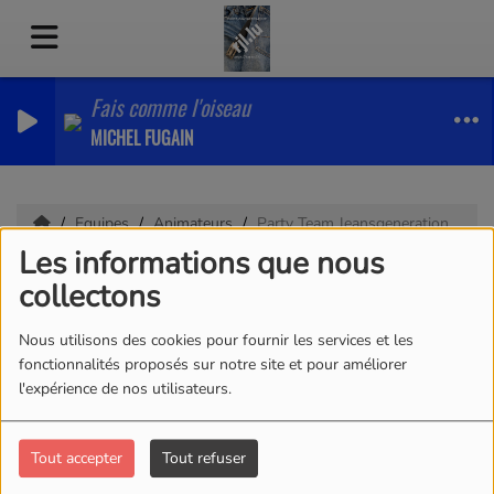
Fais comme l'oiseau
MICHEL FUGAIN
Equipes
Animateurs
Party Team Jeansgeneration
Les informations que nous
Party Team
collectons
Jeansgeneration
Nous utilisons des cookies pour fournir les services et les
fonctionnalités proposés sur notre site et pour améliorer
l'expérience de nos utilisateurs.
Party Team Jeansgeneration
Tout accepter
Tout refuser