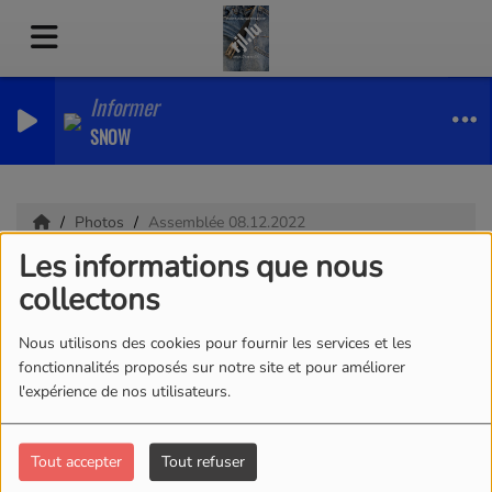
Informer
SNOW
Photos
Assemblée 08.12.2022
Les informations que nous
Assemblée
collectons
08.12.2022
Nous utilisons des cookies pour fournir les services et les
fonctionnalités proposés sur notre site et pour améliorer
l'expérience de nos utilisateurs.
09 DÉCEMBRE 2022
Tout accepter
Tout refuser