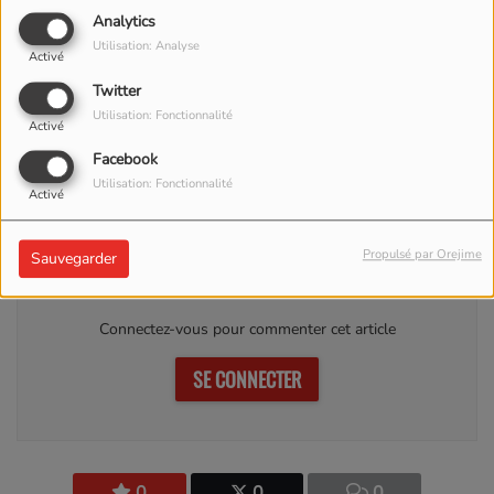
Assemblée 08.12.2022
Analytics
Utilisation: Analyse
Activé
Twitter
Utilisation: Fonctionnalité
Activé
Facebook
Utilisation: Fonctionnalité
Activé
Commentaires(0)
Propulsé par Orejime
Sauvegarder
Connectez-vous pour commenter cet article
SE CONNECTER
0
0
0