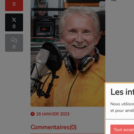
0
0
0
Les in
Nous utilison
et pour améli
19 JANVIER 2023
Commentaires(0)
Tout accep