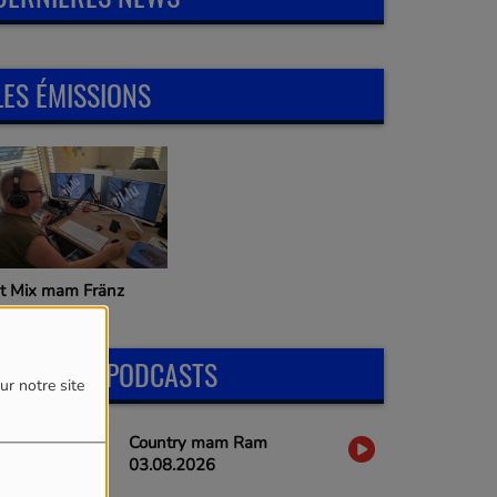
LES ÉMISSIONS
it Mix mam Fränz
DERNIERS PODCASTS
ur notre site
Country mam Ram
03.08.2026