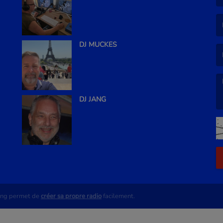
(L
(L
DJ MUCKES
DJ JANG
(L
ing permet de
créer sa propre radio
facilement.