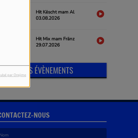
Hit Këscht mam Al
03.08.2026
Hit Mix mam Fränz
29.07.2026
PROCHAINS ÉVÈNEMENTS
ulsé par Orejime
CONTACTEZ-NOUS