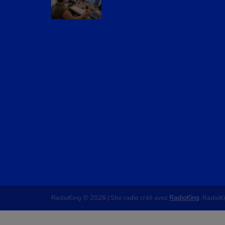
RadioKing © 2026 | Site radio créé avec
RadioKing
. RadioK