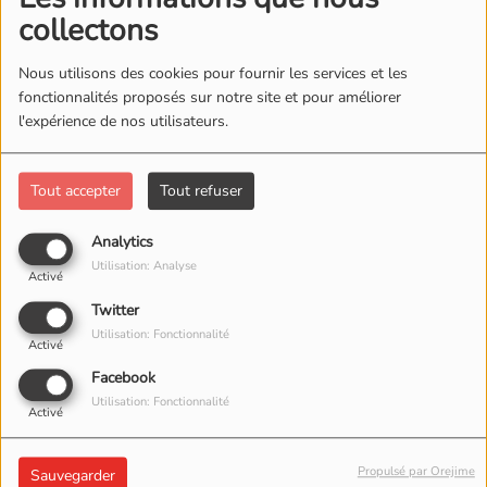
collectons
Nous utilisons des cookies pour fournir les services et les
fonctionnalités proposés sur notre site et pour améliorer
l'expérience de nos utilisateurs.
Tout accepter
Tout refuser
MERCREDI ET DIMANCHE, DE 14:00 À 15:30
Analytics
Utilisation: Analyse
Activé
MUsikBox mam Al
Twitter
Utilisation: Fonctionnalité
Activé
Facebook
Sonndes vun 14:00-15:30
Utilisation: Fonctionnalité
Activé
Mettwochs vun 14:00-15:30
Propulsé par Orejime
Sauvegarder