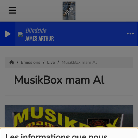
Blindside
JAMES ARTHUR
Emissions
Live
MusikBox mam Al
MusikBox mam Al
Les informations que nous